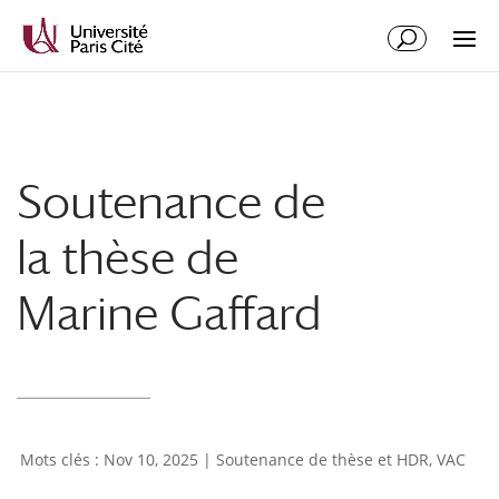
Aller
Aller
au
à
contenu
la
principal
navigation
Soutenance de
la thèse de
Marine Gaffard
Nov 10, 2025
|
Soutenance de thèse et HDR
,
VAC