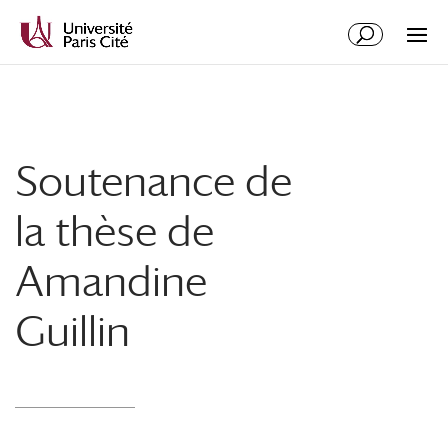
Aller
Aller
au
à
contenu
la
principal
navigation
Soutenance de
la thèse de
Amandine
Guillin