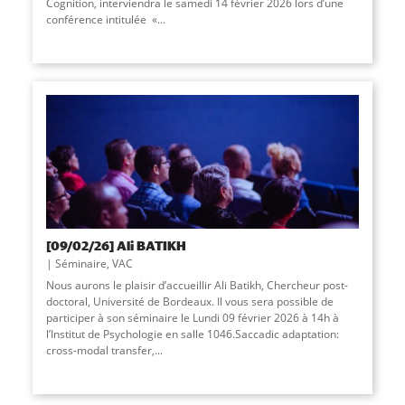
Cognition, interviendra le samedi 14 février 2026 lors d’une
conférence intitulée «
...
[09/02/26] Ali BATIKH
Séminaire
,
VAC
Nous aurons le plaisir d’accueillir Ali Batikh, Chercheur post-
doctoral, Université de Bordeaux. Il vous sera possible de
participer à son séminaire le Lundi 09 février 2026 à 14h à
l’Institut de Psychologie en salle 1046.Saccadic adaptation:
cross-modal transfer,...