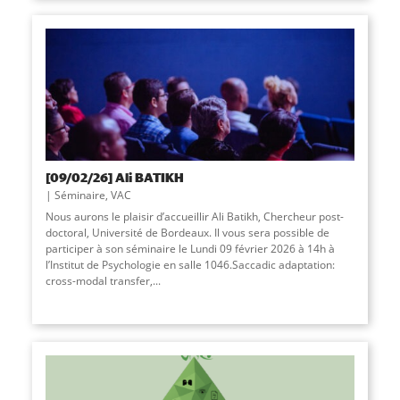
[09/02/26] Ali BATIKH
Séminaire
,
VAC
Nous aurons le plaisir d’accueillir Ali Batikh, Chercheur post-
doctoral, Université de Bordeaux. Il vous sera possible de
participer à son séminaire le Lundi 09 février 2026 à 14h à
l’Institut de Psychologie en salle 1046.Saccadic adaptation:
cross-modal transfer,...