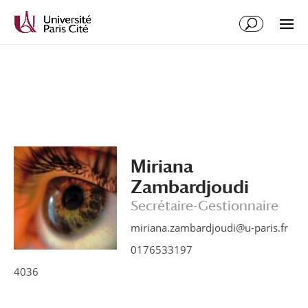
Aller
Aller
au
à
contenu
la
principal
navigation
Miriana
Zambardjoudi
Secrétaire-Gestionnaire
miriana.zambardjoudi@u-paris.fr
0176533197
4036