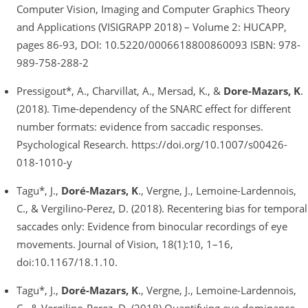
Computer Vision, Imaging and Computer Graphics Theory
and Applications (VISIGRAPP 2018) – Volume 2: HUCAPP,
pages 86-93, DOI: 10.5220/0006618800860093 ISBN: 978-
989-758-288-2
Pressigout*, A., Charvillat, A., Mersad, K., &
Dore-Mazars, K
.
(2018). Time-dependency of the SNARC effect for different
number formats: evidence from saccadic responses.
Psychological Research. https://doi.org/10.1007/s00426-
018-1010-y
Tagu*, J.,
Doré-Mazars, K
., Vergne, J., Lemoine-Lardennois,
C., & Vergilino-Perez, D. (2018). Recentering bias for temporal
saccades only: Evidence from binocular recordings of eye
movements. Journal of Vision, 18(1):10, 1–16,
doi:10.1167/18.1.10.
Tagu*, J.,
Doré-Mazars, K
., Vergne, J., Lemoine-Lardennois,