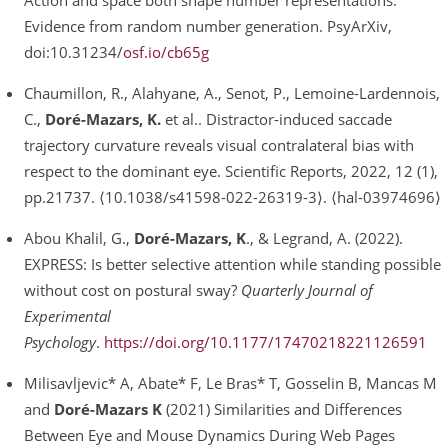
Action and space both shape number representations:
Evidence from random number generation. PsyArXiv,
doi:10.31234/
osf.io/cb65g
Chaumillon, R., Alahyane, A., Senot, P., Lemoine-Lardennois,
C.,
Doré-Mazars, K.
et al.. Distractor-induced saccade
trajectory curvature reveals visual contralateral bias with
respect to the dominant eye. Scientific Reports, 2022, 12 (1),
pp.21737. ⟨10.1038/s41598-022-26319-3⟩. ⟨hal-03974696⟩
Abou Khalil, G.,
Doré-Mazars, K
., & Legrand, A. (2022).
EXPRESS: Is better selective attention while standing possible
without cost on postural sway?
Quarterly Journal of
Experimental
Psychology
.
https://doi.org/10.1177/17470218221126591
Milisavljevic* A, Abate* F, Le Bras* T, Gosselin B, Mancas M
and
Doré-Mazars K
(2021) Similarities and Differences
Between Eye and Mouse Dynamics During Web Pages