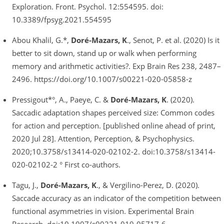
Exploration. Front. Psychol. 12:554595. doi:
10.3389/fpsyg.2021.554595
Abou Khalil, G.*,
Doré-Mazars, K
., Senot, P. et al. (2020) Is it
better to sit down, stand up or walk when performing
memory and arithmetic activities?. Exp Brain Res 238, 2487–
2496. https://doi.org/10.1007/s00221-020-05858-z
Pressigout*°, A., Paeye, C. &
Doré-Mazars, K
. (2020).
Saccadic adaptation shapes perceived size: Common codes
for action and perception. [published online ahead of print,
2020 Jul 28]. Attention, Perception, & Psychophysics.
2020;10.3758/s13414-020-02102-2. doi:10.3758/s13414-
020-02102-2 ° First co-authors.
Tagu, J.,
Doré-Mazars, K
., & Vergilino-Perez, D. (2020).
Saccade accuracy as an indicator of the competition between
functional asymmetries in vision. Experimental Brain