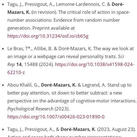
Tagu, J., Pressigout, A., Lemoine-Lardennois, C. &
Doré-
Mazars, K.
(in revision). The critical role of action in space-
number associations: Evidence from random number
generation. Preprint available at
https://doi.org/10.31234/osf.io/cb65g
Le Bras, T*., Allibe, B. & Doré-Mazars, K. The way we look at
an image or a webpage can reveal personality traits.
Sci
Rep
14
, 15488 (2024).
https://doi.org/10.1038/s41598-024-
62210-z
Abou Khalil, G.,
Doré-Mazars, K.
& Legrand, A. Stand up to
better pay attention, sit down to better subtract: a new
perspective on the advantage of cognitive-motor interactions.
Psychological Research
(2023).
https://doi.org/10.1007/s00426-023-01890-0
Tagu, J., Pressigout, A., &
Doré-Mazars, K
. (2023, August 23).