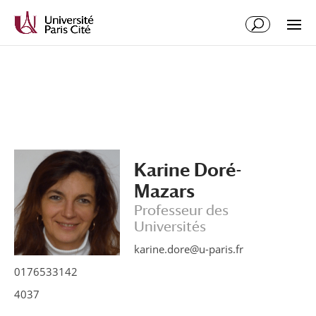
Aller
Aller
au
à
contenu
la
principal
navigation
Karine Doré-
Mazars
Professeur des
Universités
karine.dore@u-paris.fr
0176533142
4037