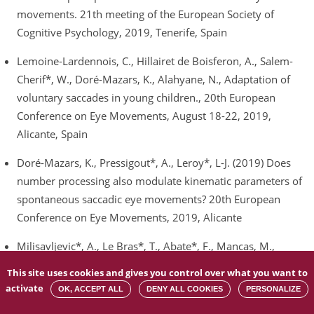
movements. 21th meeting of the European Society of
Cognitive Psychology, 2019, Tenerife, Spain
Lemoine-Lardennois, C., Hillairet de Boisferon, A., Salem-
Cherif*, W., Doré-Mazars, K., Alahyane, N., Adaptation of
voluntary saccades in young children., 20th European
Conference on Eye Movements, August 18-22, 2019,
Alicante, Spain
Doré-Mazars, K., Pressigout*, A., Leroy*, L-J. (2019) Does
number processing also modulate kinematic parameters of
spontaneous saccadic eye movements? 20th European
Conference on Eye Movements, 2019, Alicante
Milisavljevic*, A., Le Bras*, T., Abate*, F., Mancas, M.,
Petermann, C., Gosselin, B., Doré-Mazars K. (2019) Different
This site uses cookies and gives you control over what you want to
visual explorations between free-viewing and target finding
activate
OK, ACCEPT ALL
DENY ALL COOKIES
PERSONALIZE
tasks in websites: evidence from temporal analyses of