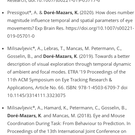
Research, doi:10.1007/s00221-019-05717-6
Pressigout*, A. &
Doré-Mazars, K.
(2020). How does number
magnitude influence temporal and spatial parameters of eye
movements? Exp Brain Res. https://doi.org/10.1007/s00221-
019-05701-0
Milisavljevic*, A., Lebras, T., Mancas, M. Petermann, C.,
Gosselin, B., and
Doré-Mazars, K
. (2019). Towards a better
description of visual exploration through temporal dynamic
of ambient and focal modes. ETRA ’19 Proceedings of the
11th ACM Symposium on Eye Tracking Research &
Applications, Article No. 66. ISBN: 978-1-4503-6709-7 doi
10.1145/3314111.3323075
Milisavljevic*, A., Hamard, K., Petermann, C., Gosselin, B.,
Doré-Mazars, K
. and Mancas, M. (2018). Eye and Mouse
Coordination During Task: From Behaviour to Prediction. In
Proceedings of the 13th International Joint Conference on