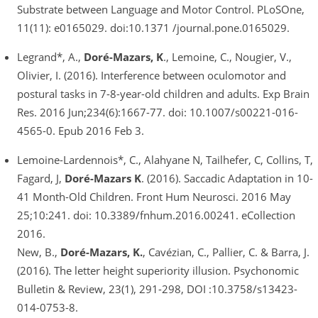
Substrate between Language and Motor Control. PLoSOne,
11(11): e0165029. doi:10.1371 /journal.pone.0165029.
Legrand*, A.,
Doré-Mazars, K
., Lemoine, C., Nougier, V.,
Olivier, I. (2016). Interference between oculomotor and
postural tasks in 7-8-year-old children and adults. Exp Brain
Res. 2016 Jun;234(6):1667-77. doi: 10.1007/s00221-016-
4565-0. Epub 2016 Feb 3.
Lemoine-Lardennois*, C., Alahyane N, Tailhefer, C, Collins, T,
Fagard, J,
Doré-Mazars K
. (2016). Saccadic Adaptation in 10-
41 Month-Old Children. Front Hum Neurosci. 2016 May
25;10:241. doi: 10.3389/fnhum.2016.00241. eCollection
2016.
New, B.,
Doré-Mazars, K.
, Cavézian, C., Pallier, C. & Barra, J.
(2016). The letter height superiority illusion. Psychonomic
Bulletin & Review, 23(1), 291-298, DOI :10.3758/s13423-
014-0753-8.