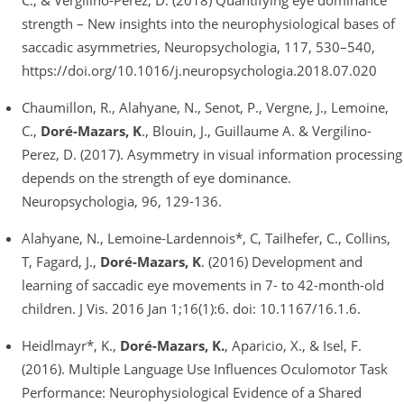
C., & Vergilino-Perez, D. (2018) Quantifying eye dominance
strength – New insights into the neurophysiological bases of
saccadic asymmetries, Neuropsychologia, 117, 530–540,
https://doi.org/10.1016/j.neuropsychologia.2018.07.020
Chaumillon, R., Alahyane, N., Senot, P., Vergne, J., Lemoine,
C.,
Doré-Mazars, K
., Blouin, J., Guillaume A. & Vergilino-
Perez, D. (2017). Asymmetry in visual information processing
depends on the strength of eye dominance.
Neuropsychologia, 96, 129-136.
Alahyane, N., Lemoine-Lardennois*, C, Tailhefer, C., Collins,
T, Fagard, J.,
Doré-Mazars, K
. (2016) Development and
learning of saccadic eye movements in 7- to 42-month-old
children. J Vis. 2016 Jan 1;16(1):6. doi: 10.1167/16.1.6.
Heidlmayr*, K.,
Doré-Mazars, K.
, Aparicio, X., & Isel, F.
(2016). Multiple Language Use Influences Oculomotor Task
Performance: Neurophysiological Evidence of a Shared