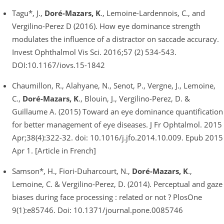
Tagu*, J.,
Doré-Mazars, K
., Lemoine-Lardennois, C., and
Vergilino-Perez D (2016). How eye dominance strength
modulates the influence of a distractor on saccade accuracy.
Invest Ophthalmol Vis Sci. 2016;57 (2) 534-543.
DOI:10.1167/iovs.15-1842
Chaumillon, R., Alahyane, N., Senot, P., Vergne, J., Lemoine,
C.,
Doré-Mazars, K
., Blouin, J., Vergilino-Perez, D. &
Guillaume A. (2015) Toward an eye dominance quantification
for better management of eye diseases. J Fr Ophtalmol. 2015
Apr;38(4):322-32. doi: 10.1016/j.jfo.2014.10.009. Epub 2015
Apr 1. [Article in French]
Samson*, H., Fiori-Duharcourt, N.,
Doré-Mazars, K
.,
Lemoine, C. & Vergilino-Perez, D. (2014). Perceptual and gaze
biases during face processing : related or not ? PlosOne
9(1):e85746. Doi: 10.1371/journal.pone.0085746