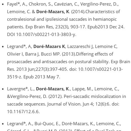
Fayel*, A., Chokron, S., Cavézian, C., Vergilino-Perez, D.,
Lemoine, C. &
Doré-Mazars, K
. (2014).Characteristics of
contralesional and ipsilesional saccades in hemianopic
patients. Exp Brain Res, 232(3), 903-17. Epub2013 Dec 24.
DOI 10.1007/s00221-013-3803-y.
Legrand*, A,
Doré-Mazars K
, Lazzareschi J, Lemoine C,
Olivier I, Barra J, Bucci MP. (2013).Differing effects of
prosaccades and antisaccades on postural stability. Exp Brain
Res. 2013 Jun;227(3):397-405. doi: 10.1007/s00221-013-
3519-z. Epub 2013 May 7.
Lavergne*, L.,
Doré-Mazars, K
., Lappe, M., Lemoine, C.,
&Vergilino-Perez, D. (2012). Peri-saccadic mislocalization in
saccade sequences. Journal of Vision. Jun 4; 12(6):6. doi:
10.1167/12.6.6.
Legrand*, A., Bui-Quoc, E., Doré-Mazars, K., Lemoine, C.,