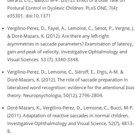
Gérard, C-L., &Bucci M-P. (2012). Effect of a Dual Task on
Postural Control in Dyslexic Children. PLoS ONE, 7(4):
e35301. doi:10.1371
Vergilino-Perez, D., Fayel, A., Lemoine, C., Senot, P., Vergne, J.
& Doré-Mazars, K. (2012). Are there any left-right
asymmetries in saccade parameters? Examination of latency,
gain and peak of velocity. Investigative Ophtalmology and
Visual Sciences. 53 (7), 3340-3348.
Vergilino-Perez, D., Lemoine, C., Siéroff, E., Ergis, A-M. &
Doré-Mazars, K. (2012). The role of saccade preparation in
lateralized word recognition: evidence for the attentional bias
theory. Neuropsychologia, 50(12), 2796-2804.
Doré-Mazars, K., Vergilino-Perez, D., Lemoine, C., Bucci, M-P.
(2011). Adaptation of reactive saccades in normal children.
Investigative Ophthalmology and Visual Science, 52(7), 4813-
8.